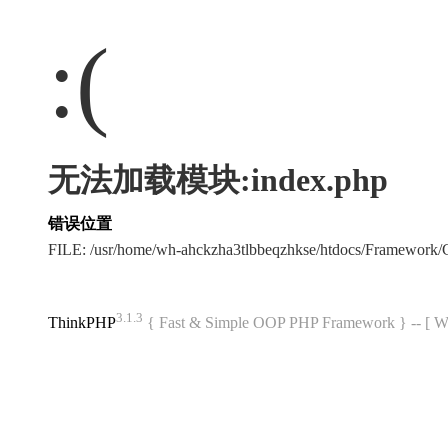
:(
无法加载模块:index.php
错误位置
FILE: /usr/home/wh-ahckzha3tlbbeqzhkse/htdocs/Framewor
3.1.3
ThinkPHP
{ Fast & Simple OOP PHP Framework } -- 