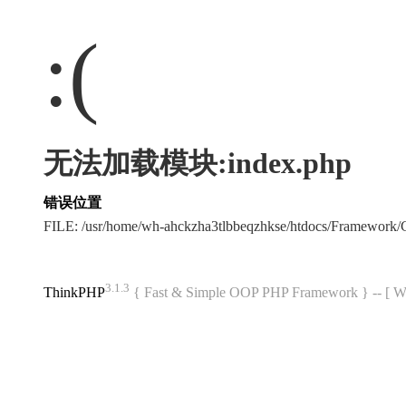
:(
无法加载模块:index.php
错误位置
FILE: /usr/home/wh-ahckzha3tlbbeqzhkse/htdocs/Framewor
3.1.3
ThinkPHP
{ Fast & Simple OOP PHP Framework } -- 