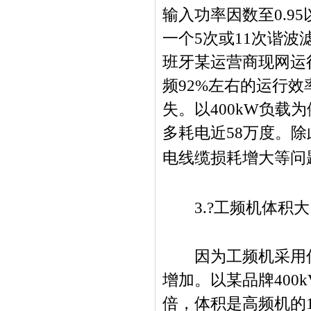
输入功率因数至
0.95
一个
5
次或
11
次谐波
班牙某运营商现网运
频
92%
左右的运行效
失。以
400kW
负载为
多耗电近
58
万度。除
电线缆损耗增大等问
3.?
工频机体积大
因为工频机采用低
增加。以某品牌
400k
倍，体积是高频机的