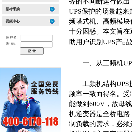
务的不间断运行做出
招标采购
UPS
保护的场景越来
频塔式机、高频模块
视频中心
十分困惑。本文旨在
用户名:
助用户识别
UPS
产品
密 码:
一、从工频机
UP
工频机结构
UPS
频率一致而得名。受
能做到
600V
，故母线
机逆变器是全桥电路
制负载的需求，必须