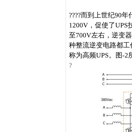
????而到上世纪
90
年
1200V
，促使了
UPS
至
700V
左右，逆变器
种整流逆变电路都工
称为高频
UPS
。图
-2
?