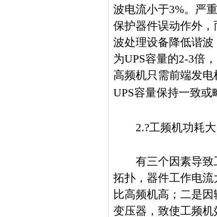
波电流小于
3%
。严
保护器件误动作外，
波处理设备降低谐波
为
UPS
容量的
2-3
倍，
高频机只需前端发电
UPS
容量保持一致或
2.?
工频机功耗大
有三个因素导致
拓扑，器件工作电流
比高频机高；二是因
变压器，致使工频机