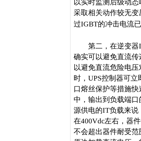
以实时监测后级动态
采取相关动作较无变
过
IGBT
的冲击电流
第二，在逆变器
确实可以避免直流传
以避免直流危险电压
时，
UPS
控制器可立
口熔丝保护等措施快
中，输出到负载端口
源供电的
IT
负载来说
在
400Vdc
左右，器件
不会超出器件耐受范