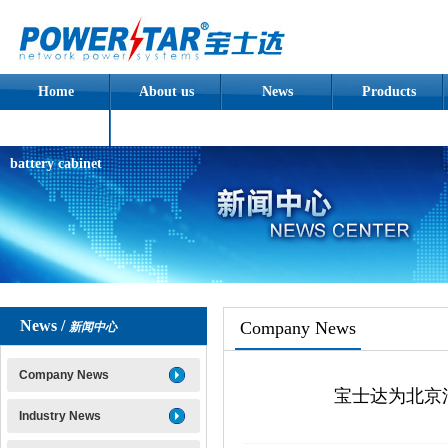
Home
About us
News
Products
Assembled
battery cabinet
News /
Company News
新闻中心
Company News
宝士达为北京
Industry News